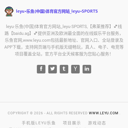
leyu·乐鱼(中国)体育官方网站_leyu·SPORTS,【弗莱推荐】💕线
路【baidu.ag】💕提供亚洲及欧洲最全面的在线娱乐平台服务，
乐鱼官网,www.leyu.com包括最新地址、官网入口、全站登录及
APP下载，支持网页端与手机版无缝畅玩，真人、电子、电竞等
项目覆盖全站，官方平台全天候客服为您贴心服务！
COPYRIGHT © 2026 - ALL RIGHTS RESERVED
WWW.LEYU.COM
.
手机版LEYU乐鱼
项目展示
游戏动态