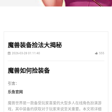
魔兽装备捡法大揭秘
2026-03-28 01:11:40
555
魔兽如何捡装备
引言：
乐鱼官网
魔兽世界是一款备受玩家喜爱的大型多人在线角色扮演游
戏，其中装备的获取对于玩家来说至关重要。本文将详细