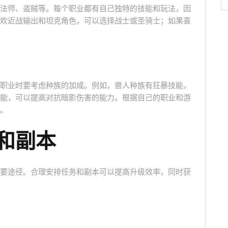
法师、盗贼等。每个职业都有自己独特的技能和玩法，因
欢近战输出和坦克角色，可以选择战士或圣骑士；如果喜
职业时要考虑种族的加成。例如，兽人种族有狂暴技能，
能，可以提高对抗暗影伤害的能力。根据自己的职业和游
。
和副本
要途径。合理安排任务和副本可以提高升级效率，同时获